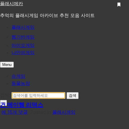
Skip
플래시메카
to
추억의 플래시게임 아카이브 추천 모음 사이트
content
플래시게임
웹기반게임
아이오게임
나만의게임
Menu
슈게임
동물농장
검색:
×
건 메이헴 리덕스
건
에 15개 댓글
Posted in
플래시게임
메
이