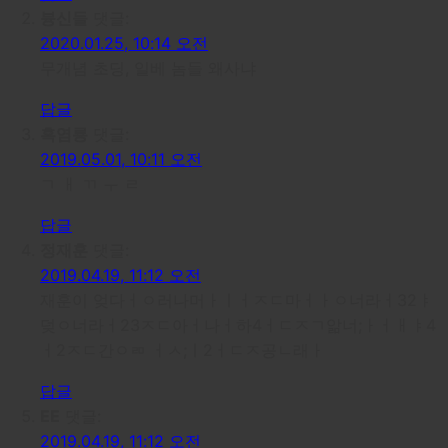
븅신들
댓글:
2020.01.25, 10:14 오전
무개념 초딩, 일베 놈들 왜사냐
답글
흑염룡
댓글:
2019.05.01, 10:11 오전
ㄱ ㅐ ㄲ ㅜ ㄹ
답글
정재훈
댓글:
2019.04.19, 11:12 오전
재훈이 엊다ㅓㅇ러나머ㅏㅣㅓㅈㄷ마ㅓㅏㅇ너라ㅓ32ㅑ
덪ㅇ너라ㅓ23ㅈㄷ아ㅓ나ㅓ하4ㅓㄷㅈㄱ앎너;ㅏㅓㅐㅑ4
ㅓ2ㅈㄷ간ㅇㄻ ㅓㅅ;ㅣ2ㅓㄷㅈ공ㄴ래ㅏ
답글
EE
댓글:
2019.04.19, 11:12 오전