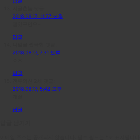
답글
시골촌놈
댓글:
2018.08.17, 11:57 오후
잼있구먼유~
답글
니얼굴 쌉극혐
댓글:
2018.08.17, 7:31 오후
ㅇㅈ
답글
전투의신 2세
댓글:
2018.08.17, 5:42 오후
개꿀
답글
답글 남기기
이메일 주소는 공개되지 않습니다.
필수 필드는
*
로 표시됩니다