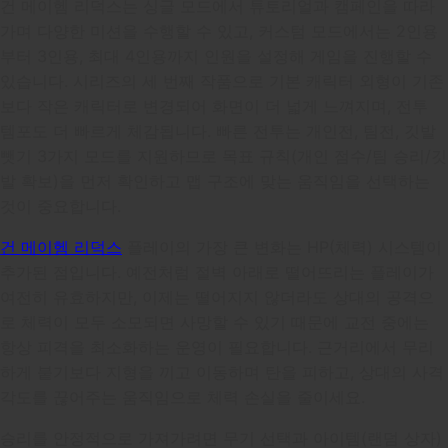
건 메이헴 리덕스는 싱글 모드에서 튜토리얼과 캠페인을 따라
가며 다양한 미션을 수행할 수 있고, 커스텀 모드에서는 2인용
부터 3인용, 최대 4인용까지 인원을 설정해 게임을 진행할 수
있습니다. 시리즈의 세 번째 작품으로 기본 캐릭터 외형이 기존
보다 작은 캐릭터로 변경되어 화면이 더 넓게 느껴지며, 전투
템포도 더 빠르게 체감됩니다. 빠른 전투는 개인전, 팀전, 깃발
뺏기 3가지 모드를 지원하므로 목표 규칙(개인 점수/팀 승리/깃
발 확보)을 먼저 확인하고 맵 구조에 맞는 움직임을 선택하는
것이 중요합니다.
건 메이헴 리덕스
플레이의 가장 큰 변화는 HP(체력) 시스템이
추가된 점입니다. 예전처럼 절벽 아래로 떨어뜨리는 플레이가
여전히 유효하지만, 이제는 떨어지지 않더라도 상대의 공격으
로 체력이 모두 소모되면 사망할 수 있기 때문에 교전 중에는
항상 피격을 최소화하는 운영이 필요합니다. 근거리에서 무리
하게 붙기보다 지형을 끼고 이동하며 탄을 피하고, 상대의 사격
각도를 끊어주는 움직임으로 체력 손실을 줄이세요.
승리를 안정적으로 가져가려면 무기 선택과 아이템(랜덤 상자)