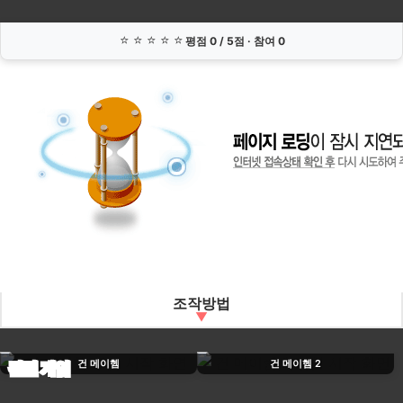
헴
리
⭐
⭐
⭐
⭐
⭐
평점
0
/ 5점 · 참여
0
덕
스
조작방법
← →
A D
np7 np9
이동
1P
2P
3P
4P
건 메이헴
건 메이헴 2
관련 게임
np1 np3