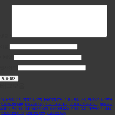
댓글
*
이름
이메일
웹사이트
태그모음
2인용게임
(41)
경영게임
(20)
동물게임
(29)
디펜스게임
(22)
마우스게임
(205)
모바일게임
(38)
슈팅게임
(35)
시리즈게임
(112)
시뮬레이션게임
(29)
아이부라
보
(54)
액션게임
(68)
앱게임
(37)
요리게임
(20)
총게임
(29)
컴퓨터게임
(330)
키보드게임
(169)
터치게임
(32)
퍼즐게임
(48)