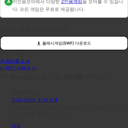
이인용모아에서 다양한
2인용게임
을 모아볼 수 있습니
다. 모든 게임은 무료로 제공됩니다.
건 메이헴 리덕스 다운로드
플래시게임(SWF) 다운로드
Post Views:
350
건 메이헴 2 →
글
← [PC] 아빠와 나
탐
15 thoughts on “
건 메이헴 리덕스
”
색
좌파친북
댓글:
2020.03.10, 5:33 오후
꺼허허허허 이 게임 참제미있습니다. 시진핑님께도 추천
하여 중국몽 함께하겠습니다.
답글