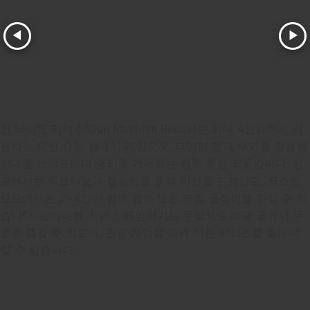
↑
W
np/
np5
점프
1P
2P
3P
4P
↓
S
np8
np2
내려가기
1P
2P
3P
4P
Z
T
np*
np0
공격
1P
2P
3P
4P
건 메이헴 리덕스(Gun Mayhem Redux)는 최대 4인용까지 지
X
Y
np-
np.
원하는 액션 슈팅 플래시 게임으로, 다양한 맵과 무기를 활용해
기술
1P
2P
3P
4P
상대를 쓰러뜨리며 승리를 거머쥐는 전투 중심 작품입니다. 싱
글에서는 튜토리얼과 캠페인을 통해 미션을 진행하고, 커스텀
모드에서는 2~4인이 함께 협동 또는 경쟁 플레이를 즐길 수 있
습니다. 건메이헴 리덕스 게임하기는 무설치로 해당 글에서 무
료로 즐길 수 있으며, 관련 게임을 통해 이전 시리즈를 플레이
할 수 있습니다.