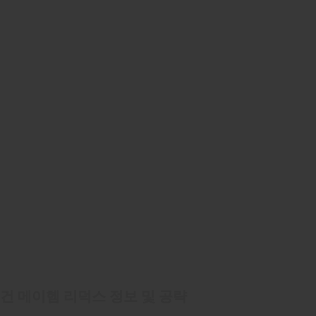
건 메이헴 리덕스 정보 및 공략