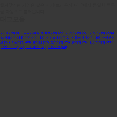
즐겨찾기된 게임은 같은 기기(브라우저)나 IP에서 동일한 목록
을 자동으로 불러옵니다.
태그모음
2인용게임
(41)
경영게임
(20)
동물게임
(29)
디펜스게임
(22)
마우스게임
(205)
모바일게임
(38)
슈팅게임
(35)
시리즈게임
(112)
시뮬레이션게임
(29)
아이부라
보
(54)
액션게임
(68)
앱게임
(37)
요리게임
(20)
총게임
(29)
컴퓨터게임
(330)
키보드게임
(169)
터치게임
(32)
퍼즐게임
(48)