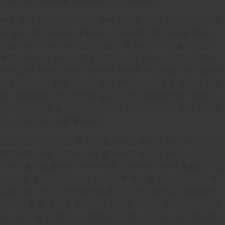
빠른 전투 모드에서는 기본 전투 외에도 ‘건 게임 리버스’, ‘제트
팩’ 같은 추가 규칙이 포함되어 더 다양한 전투 경험을 즐길 수
있습니다. 규칙이 바뀌는 모드일수록 상대가 무엇을 노리는지
보다 지형에서 어디가 위험 구간인지가 먼저이므로, 시작하자
마자 절벽 위치와 안전 지대부터 확인한 뒤 교전을 여는 습관이
안정적입니다. 특히 제트팩 계열 규칙에서는 공중 체공이 길어
져 가장자리에서의 한 번의 실수가 바로 링아웃으로 이어질 수
있으니, 과감한 돌진보다는 상대의 착지 타이밍에 맞춰 밀어내
는 식으로 리스크를 줄이세요.
도전(챌린지) 모드는 각 미션을 최대한 빠르게 클리어하는 것이
목표이며, 완료 시간에 따라 별 개수로 랭크가 정해집니다. 또한
7가지 총기를 활용해 허수아비를 가격하는 미션이 포함되어 있
어, 단순 클리어뿐 아니라 시간 단축 루트를 만드는 연습이 핵
심입니다. 이번 시리즈에서는 총기가 크게 5가지로 분류되어
있으며, 특정 조건을 완료하지 않아도 모두 사용 가능하고 개별
테스트도 할 수 있으니, 본격적인 기록 도전 전에 무기별 넉백/