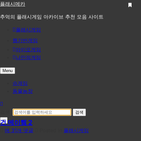
Skip
플래시메카
to
추억의 플래시게임 아카이브 추천 모음 사이트
content
플래시게임
웹기반게임
아이오게임
나만의게임
Menu
슈게임
동물농장
검색:
×
건 메이헴 2
건
에 31개 댓글
Posted in
플래시게임
메