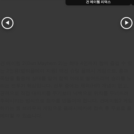
np1 np3
건 메이헴 리덕스
↑
W
np/
np5
점프
1P
2P
3P
4P
↓
S
np8
np2
내려가기
1P
2P
3P
4P
Z
T
np*
np0
공격
1P
2P
3P
4P
건 메이헴 2(Gun Mayhem 2)는 최대 4인까지 함께 즐길 수 있
X
Y
np-
np.
는 2인용(멀티플레이 지원) 액션 슈팅 플래시 게임으로, 총과
수류탄
1P
2P
3P
4P
폭탄을 활용해 상대를 밀어 절벽 아래로 떨어뜨리며 승리를 노
리는 전투가 핵심입니다. 전투 중에는 체력(HP) 개념이 없고,
공격으로 직접 대미지를 주기보다 넉백으로 위치를 무너뜨려
추락시키는 방식으로 점수를 만들어야 합니다. 건메이헴2 게임
하기는 웹 브라우저 게임으로 플래시메카에 접속 후 무료로 플
레이할 수 있습니다.