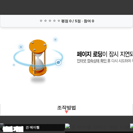
이
헴
2
⭐
⭐
⭐
⭐
⭐
평점
0
/ 5점 · 참여
0
조작방법
← →
A D
np7 np9
이동
1P
2P
3P
4P
건 메이헴
관련 게임