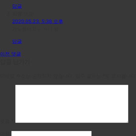
답글
익명
댓글:
2020.05.23, 5:38 오후
개노잼이고ㅜ ㅆ!ㅣ발
답글
이전 댓글
댓
답글 남기기
글
이메일 주소는 공개되지 않습니다.
필수 필드는
*
로 표시됩니다
탐
색
댓글
*
이름