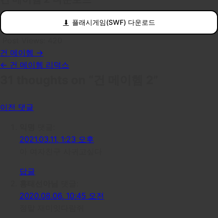
플래시게임(SWF) 다운로드
Post Views:
420
건 메이헴 →
글
← 건 메이헴 리덕스
탐
31 thoughts on “
건 메이헴 2
”
색
이전 댓글
댓
글
익명
댓글:
2021.03.11, 1:23 오후
탐
아 여자친구 사귀고싶다
색
답글
홍태선아님
댓글:
2020.08.06, 10:45 오전
정말 재미잇다람쥐