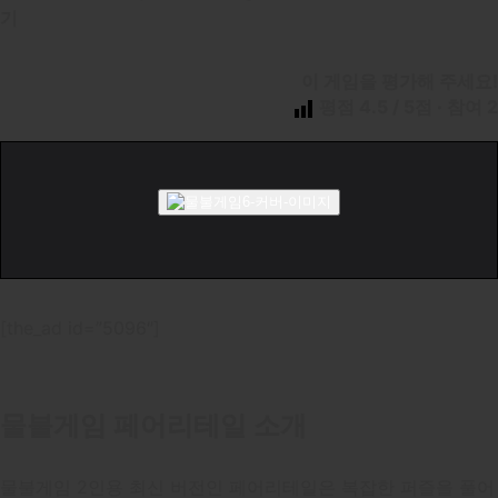
기
이 게임을 평가해 주세요!
평점
4.5
/ 5점 · 참여
2
[the_ad id=”5096″]
물불게임 페어리테일 소개
물불게임 2인용 최신 버전인 페어리테일은 복잡한 퍼즐을 풀어