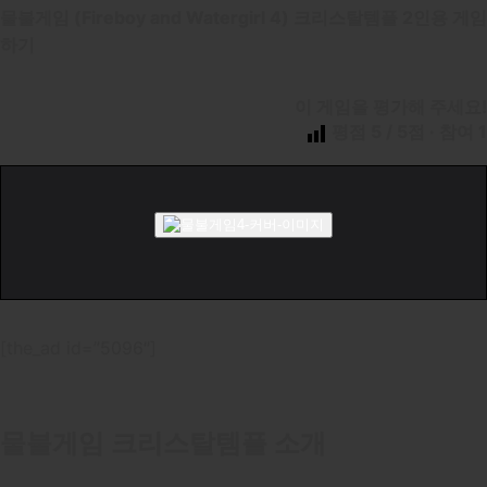
물불게임 (Fireboy and Watergirl 4) 크리스탈템플 2인용 게임
하기
이 게임을 평가해 주세요!
평점
5
/ 5점 · 참여
1
[the_ad id=”5096″]
물불게임 크리스탈템플 소개