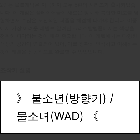
2인용 물불게임은 지금까지 모두 6편의 시리즈가 출시되었습
니다. 이 게임은 플레이어들이 새로운 장치와 복잡한 미로를 탐
험하면서 수많은 도전적인 퍼즐을 해결해 나가야 합니다. 이중
에서 가장 어려운 레벨로 알려진 크리스탈템플에서는 색상을
정확히 파악하는 것이 매우 중요합니다. 이 레벨에서는 다양한
색상의 공간이 연결되어 있어, 이를 정확히 인식하고 이해하는
것이 레벨을 성공적으로 완료할 수 방법입니다.
조작키 설명
불소년(방향키) /
물소녀(WAD)