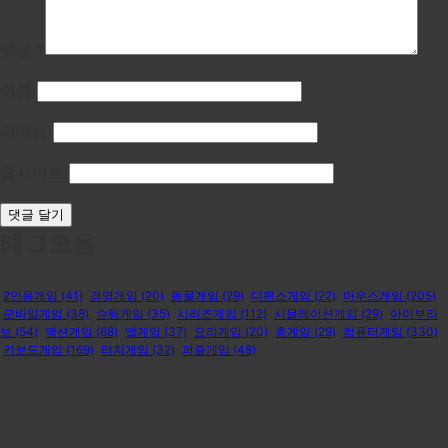
댓글
*
이름
이메일
웹사이트
태그모음
2인용게임
(41)
경영게임
(20)
동물게임
(29)
디펜스게임
(22)
마우스게임
(205)
모바일게임
(38)
슈팅게임
(35)
시리즈게임
(112)
시뮬레이션게임
(29)
아이부라
보
(54)
액션게임
(68)
앱게임
(37)
요리게임
(20)
총게임
(29)
컴퓨터게임
(330)
키보드게임
(169)
터치게임
(32)
퍼즐게임
(48)