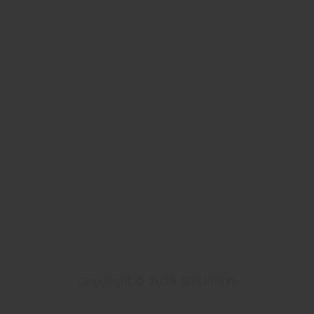
Copyright © 2026 플래시메카