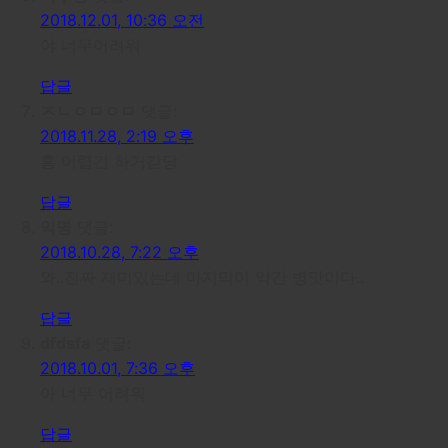
2018.12.01, 10:36 오전
야 너무어려워
답글
ㅈㄴㅇㅁㅇㅁ
댓글:
2018.11.28, 2:19 오후
흠 어렵긴 하거갇당
답글
익명
댓글:
2018.10.28, 7:22 오후
와..진짜 재미있는데 마지막이 약간 병맛이다..
답글
dfdsfa
댓글:
2018.10.01, 7:36 오후
아 너무 어려워
답글