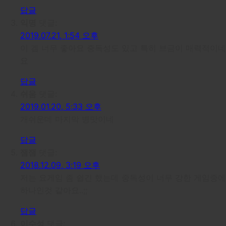
답글
익명
댓글:
2019.07.21, 1:54 오후
이 겜 너무 좋아요 중독성도 있고 특히 브금이 매력적이네
요
답글
쉬움
댓글:
2019.01.20, 5:33 오후
개쉬운데 마지막 병맛이네
답글
잼잼
댓글:
2018.12.09, 3:19 오후
저는 요게임 좀 쉽긴 했는데 중독성이 너무 강한 게임중에
하나인것 같아요..;;
답글
이수성
댓글: