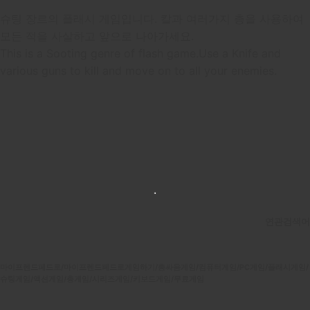
슈팅 장르의 플래시 게임입니다. 칼과 여러가지 총을 사용하여
모든 적을 사살하고 앞으로 나아가세요.
This is a Sooting genre of flash game.Use a Knife and
various guns to kill and move on to all your enemies.
연관검색어
마이프렌드페드로/마이프렌드페드로게임하기/총싸움게임/컴퓨터게임/PC게임/플래시게임/
슈팅게임/액션게임/총게임/시리즈게임/키보드게임/무료게임