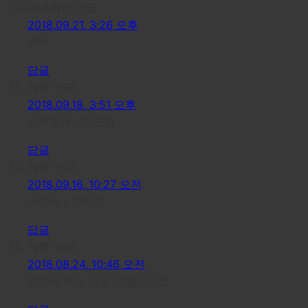
네네치킨
댓글:
2018.09.21, 3:26 오후
dfsf
답글
익명
댓글:
2018.09.18, 3:51 오후
씨박중독성개오짐
답글
익명
댓글:
2018.09.16, 10:27 오전
아아아ㅏ앙아앙
답글
익명
댓글:
2018.08.24, 10:46 오전
한번에 께는 쉬운 게임이네요