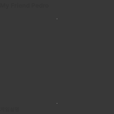
이
My Friend Pedro
프
렌
드
페
드
로
게임설명