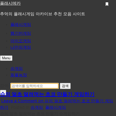
Skip
플래시메카
to
추억의 플래시게임 아카이브 추천 모음 사이트
content
플래시게임
웹기반게임
아이오게임
나만의게임
Menu
슈게임
동물농장
검색:
×
슈의 얼초 얼려먹는 초코 만들기 게임하기
Leave a Comment
on 슈의 얼초 얼려먹는 초코 만들기 게임
하기
Posted in
슈게임
,
플래시게임
슈의 얼초 얼려먹는 초코 만들기 슈게임하기