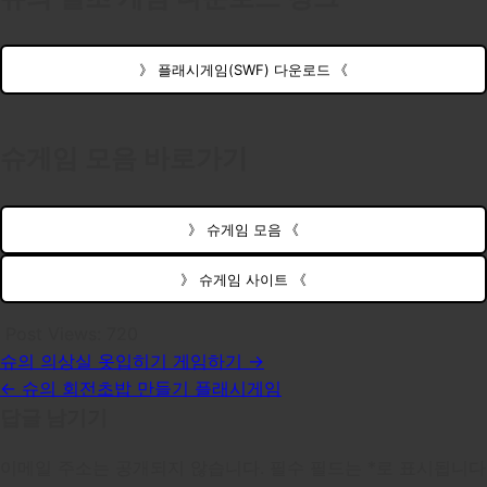
플래시게임(SWF) 다운로드
슈게임
모음
바로가기
슈게임 모음
슈게임 사이트
Post Views:
720
슈의 의상실 옷입히기 게임하기 →
글
← 슈의 회전초밥 만들기 플래시게임
탐
답글 남기기
색
이메일 주소는 공개되지 않습니다.
필수 필드는
*
로 표시됩니다