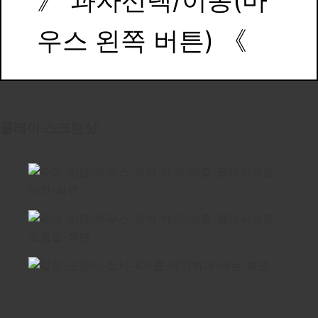
과자선택/이동(마
우스 왼쪽 버튼)
플레이 스크린샷