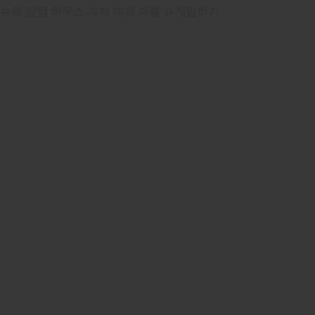
슈의 얌얌 하우스 과자 매치 퍼즐 슈게임하기