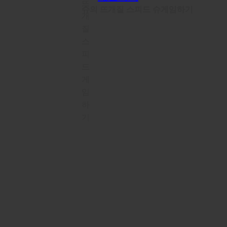
슈의 뜨개질 스피드 슈게임하기