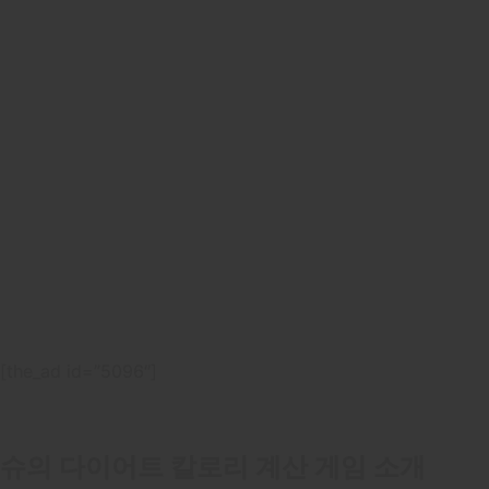
[the_ad id=”5096″]
슈의 다이어트 칼로리 계산 게임 소개