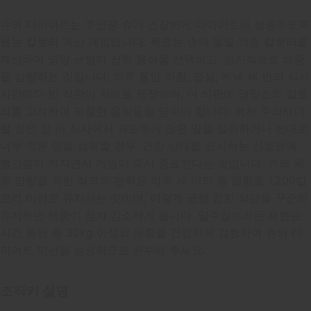
슈의 다이어트는 주인공 슈가 건강하게 다이어트에 성공하도록
돕는 칼로리 계산 게임입니다. 목표는 슈의 일일 적정 칼로리를
계산하여 영양 균형이 잡힌 음식을 선택하고, 점진적으로 체중
을 감량하는 것입니다. 하루 동안 아침, 점심, 저녁 세 번의 식사
시간마다 빈 식판이 차례로 등장하며, 이 식판에 영양소와 칼로
리를 고려하여 적절한 음식들을 담아야 합니다. 특히 주의해야
할 점은 한 끼 식사에서 과도하게 많은 양을 섭취하거나 반대로
너무 적은 양을 섭취할 경우, 건강 상태를 표시하는 신호등에
빨간불이 켜지면서 게임이 즉시 종료된다는 것입니다. 슈의 체
중 감량을 위한 최적의 전략은 하루 세 끼의 총 열량을 1,200칼
로리 이하로 유지하는 것이며, 이렇게 균형 잡힌 식단을 꾸준히
유지하면 체중이 점차 감소하게 됩니다. 일주일이라는 제한된
시간 동안 총 30kg 이상의 체중을 건강하게 감량하여 슈의 다
이어트 미션을 성공적으로 완수해 주세요.
조작키 설명