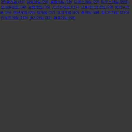
2인용게임
(41)
경영게임
(20)
동물게임
(29)
디펜스게임
(22)
마우스게임
(205)
모바일게임
(38)
슈팅게임
(35)
시리즈게임
(112)
시뮬레이션게임
(29)
아이부라
보
(54)
액션게임
(68)
앱게임
(37)
요리게임
(20)
총게임
(29)
컴퓨터게임
(330)
키보드게임
(169)
터치게임
(32)
퍼즐게임
(48)